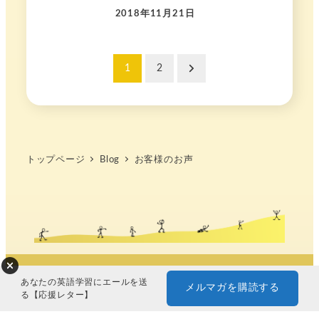
2018年11月21日
投
1
2
稿
の
ペ
トップページ
Blog
お客様のお声
ー
ジ
送
り
© 2022 デキルヨ 船橋 由紀子 | 英語学習コーチ / MC
あなたの英語学習にエールを送
メルマガを購読する
Official Web
る【応援レター】