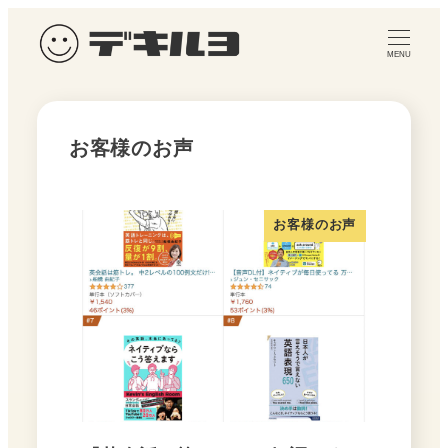
メ
イ
MENU
ン
コ
ン
お客様のお声
テ
ン
ツ
お客様のお声
へ
移
動