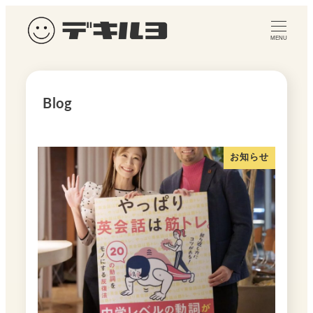
メ
イ
MENU
ン
コ
ン
Blog
テ
ン
ツ
お知らせ
へ
移
動