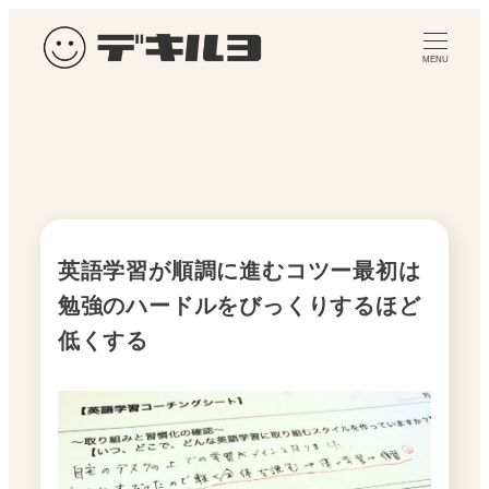
メ
イ
MENU
ン
コ
ン
テ
ン
ツ
へ
英語学習が順調に進むコツー最初は
移
勉強のハードルをびっくりするほど
動
低くする