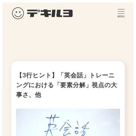
メ
イ
MENU
ン
コ
ン
テ
ン
ツ
へ
【3行ヒント】「英会話」トレーニ
移
ングにおける「要素分解」視点の大
動
事さ、他