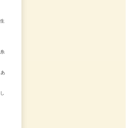
生
糸
にあ
し