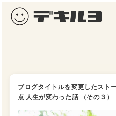
メ
イ
ン
コ
ン
テ
ン
ツ
へ
移
動
ブログタイトルを変更したストーリー
点 人生が変わった話 （その３）