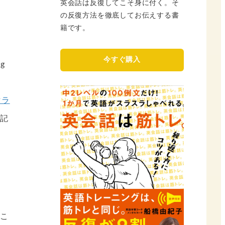
英会話は反復してこそ身に付く。そ
の反復方法を徹底してお伝えする書
籍です。
今すぐ購入
g
マラ
記
こ