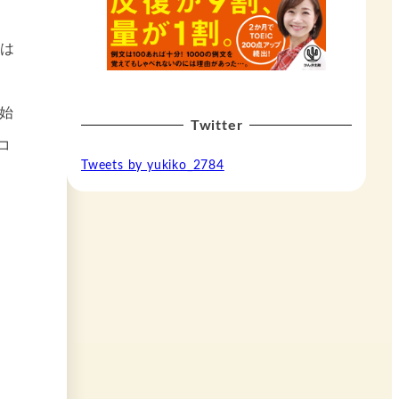
は
始
Twitter
コ
Tweets by yukiko_2784