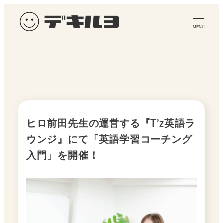
メ
イ
MENU
ン
コ
ン
テ
ン
ツ
へ
ヒロ前田先生の運営する『T’z英語ラ
移
ウンジ』にて「英語学習コーチング
動
入門」を開催！