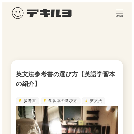
メ
イ
MENU
ン
コ
ン
テ
ン
ツ
へ
英文法参考書の選び方【英語学習本
移
の紹介】
動
参考書
学習本の選び方
英文法